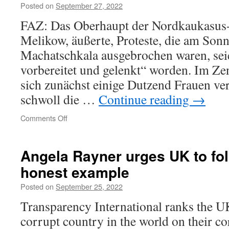
Posted on
September 27, 2022
FAZ: Das Oberhaupt der Nordkaukasus-T
Melikow, äußerte, Proteste, die am Sonn
Machatschkala ausgebrochen waren, se
vorbereitet und gelenkt“ worden. Im Ze
sich zunächst einige Dutzend Frauen ve
schwoll die …
Continue reading
→
on
Comments Off
Und
immer
wieder:
Angela Rayner urges UK to fol
„Nein
honest example
zum
Krieg!“
Posted on
September 25, 2022
Transparency International ranks the UK
corrupt country in the world on their c