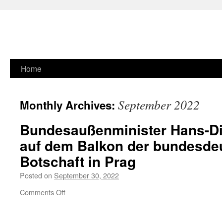
Skip
Home
to
September 2022
Monthly Archives:
content
Bundesaußenminister
Hans-Di
auf dem Balkon der
bundesde
Botschaft in Prag
Posted on
September 30, 2022
on
Comments Off
Bundesaußenminister
Hans-Dietrich Genscher
auf