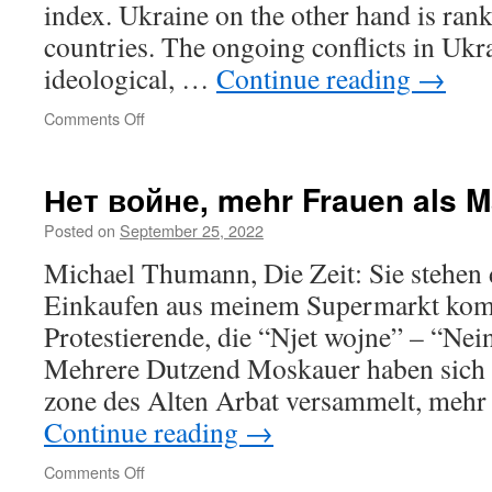
index. Ukraine on the other hand is ran
countries. The ongoing conflicts in Ukr
ideological, …
Continue reading
→
on
Comments Off
Angela
Rayner
urges
Нет войне, mehr Frauen als M
UK
to
Posted on
September 25, 2022
follow
Michael Thumann, Die Zeit: Sie stehen 
Ukraine’s
honest
Einkaufen aus meinem Supermarkt kom
example
Protestierende, die “Njet wojne” – “Nei
Mehrere Dutzend Moskauer haben sich 
zone des Alten Arbat versammelt, mehr
Continue reading
→
on
Comments Off