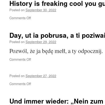
History is freaking cool you g
dem
Balkon
Posted on
September 30, 2022
der
on
Comments Off
bundesdeutschen
History
Botschaft
is
in
freaking
Prag
Day, ut ia pobrusa, a ti poziwa
cool
you
Posted on
September 29, 2022
guys
Pozwól, że ja będę mełł, a ty odpocznij.
on
Comments Off
Day,
ut
ia
Posted on
September 27, 2022
pobrusa,
a
on
Comments Off
ti
poziwai
Und immer wieder: „Nein zum 